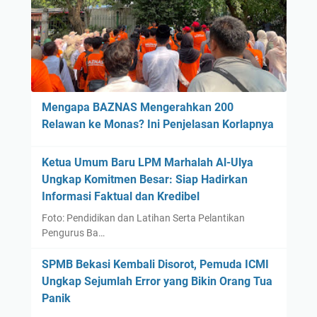
k
a
r
s
i
i
p
,
s
T
i
a
Mengapa BAZNAS Mengerahkan 200
M
w
Relawan ke Monas? Ini Penjelasan Korlapnya
a
a
n
r
d
Ketua Umum Baru LPM Marhalah Al-Ulya
k
e
Ungkap Komitmen Besar: Siap Hadirkan
a
k
Informasi Faktual dan Kredibel
n
K
Foto: Pendidikan dan Latihan Serta Pelantikan
u
Pengurus Ba…
l
SPMB Bekasi Kembali Disorot, Pemuda ICMI
i
Ungkap Sejumlah Error yang Bikin Orang Tua
a
Panik
h
T