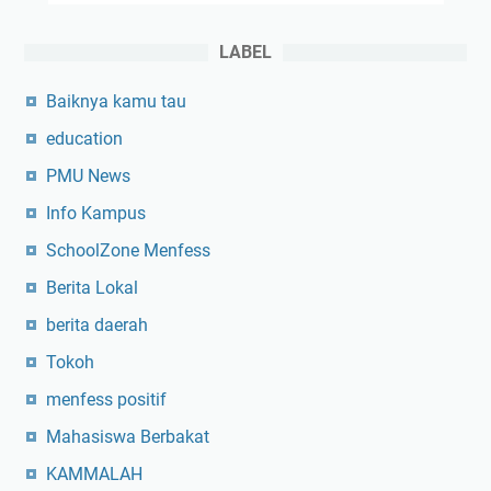
e
r
LABEL
j
Baiknya kamu tau
a
n
education
g
PMU News
k
a
Info Kampus
u
SchoolZone Menfess
u
n
Berita Lokal
t
berita daerah
u
Tokoh
k
P
menfess positif
e
Mahasiswa Berbakat
l
a
KAMMALAH