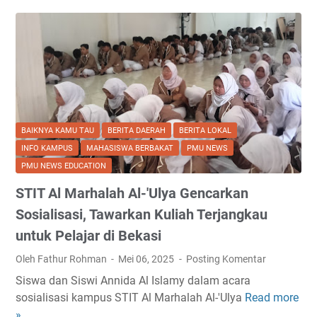
r
a
i
n
p
H
s
i
i
n
M
g
e
g
n
a
BAIKNYA KAMU TAU
BERITA DAERAH
BERITA LOKAL
t
M
INFO KAMPUS
MAHASISWA BERBAKAT
PMU NEWS
o
e
PMU NEWS EDUCATION
k
n
STIT Al Marhalah Al-'Ulya Gencarkan
?
u
E
n
Sosialisasi, Tawarkan Kuliah Terjangkau
v
d
untuk Pelajar di Bekasi
a
a
Oleh Fathur Rohman
Mei 06, 2025
Posting Komentar
U
K
n
e
Siswa dan Siswi Annida Al Islamy dalam acara
g
l
sosialisasi kampus STIT Al Marhalah Al-'Ulya
Read more
S
k
u
»
T