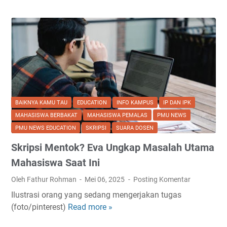
r
j
e
r
a
t
d
a
l
BAIKNYA KAMU TAU
EDUCATION
INFO KAMPUS
IP DAN IPK
a
MAHASISWA BERBAKAT
MAHASISWA PEMALAS
PMU NEWS
m
PMU NEWS EDUCATION
SKRIPSI
SUARA DOSEN
K
Skripsi Mentok? Eva Ungkap Masalah Utama
e
n
Mahasiswa Saat Ini
y
Oleh Fathur Rohman
Mei 06, 2025
Posting Komentar
a
Ilustrasi orang yang sedang mengerjakan tugas
m
(foto/pinterest)
Read more »
S
a
k
n