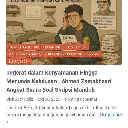
BAIKNYA KAMU TAU
EDUCATION
INFO KAMPUS
MAHASISWA PEMALAS
PMU NEWS EDUCATION
SKRIPSI
SUARA DOSEN
Terjerat dalam Kenyamanan Hingga
Menunda Kelulusan : Ahmad Zamakhsari
Angkat Suara Soal Skripsi Mandek
Oleh Alief Hafiz
Mei 06, 2025
Posting Komentar
Ilustrasi Bekasi, Persmarhalah Tugas akhir atau skripsi
masih menjadi tantangan bagi sebagian ma…
Read more
T
»
e