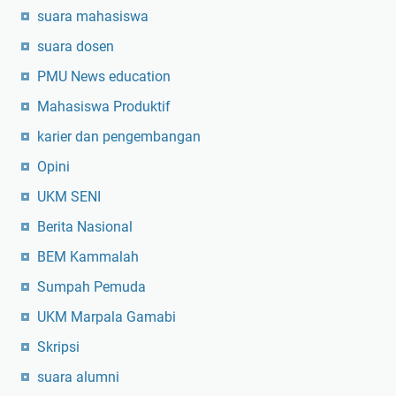
j
suara mahasiswa
a
suara dosen
r
d
PMU News education
i
Mahasiswa Produktif
B
e
karier dan pengembangan
k
Opini
a
s
UKM SENI
i
Berita Nasional
BEM Kammalah
Sumpah Pemuda
UKM Marpala Gamabi
Skripsi
suara alumni