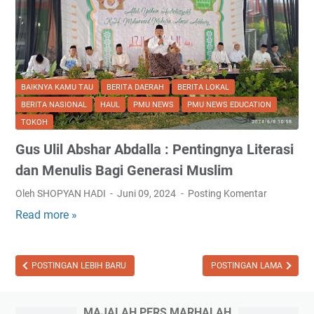
i
l
:
M
u
BAIKNYA KAMU TAU
BERITA DAERAH
BERITA LOKAL
l
BERITA NASIONAL
HAUL
PMU NEWS
PMU NEWS EDUCATION
a
TOKOH
i
Gus Ulil Abshar Abdalla : Pentingnya Literasi
d
a
dan Menulis Bagi Generasi Muslim
r
Oleh SHOPYAN HADI
Juni 09, 2024
Posting Komentar
i
Read more »
G
G
u
e
s
n
U
POSTINGAN LEBIH BARU
POSTINGAN LAMA
e
l
r
i
a
MAJALAH PERS MARHALAH