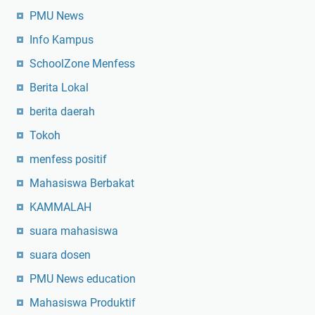
u
PMU News
s
l
Info Kampus
i
SchoolZone Menfess
m
Berita Lokal
berita daerah
Tokoh
menfess positif
Mahasiswa Berbakat
KAMMALAH
suara mahasiswa
suara dosen
PMU News education
Mahasiswa Produktif