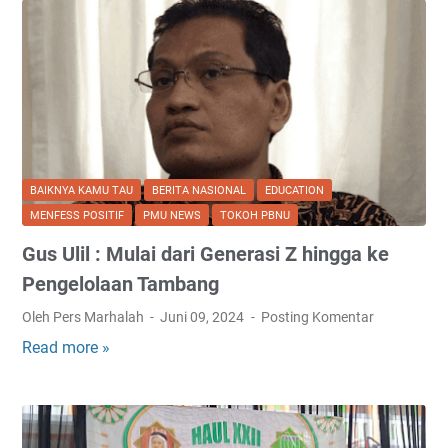
BAIKNYA KAMU TAU
BERITA NASIONAL
EDUCATION
MENFESS POSITIF
PMU NEWS
TOKOH PBNU
Gus Ulil : Mulai dari Generasi Z hingga ke
Pengelolaan Tambang
Oleh Pers Marhalah
Juni 09, 2024
Posting Komentar
Read more »
G
u
s
U
l