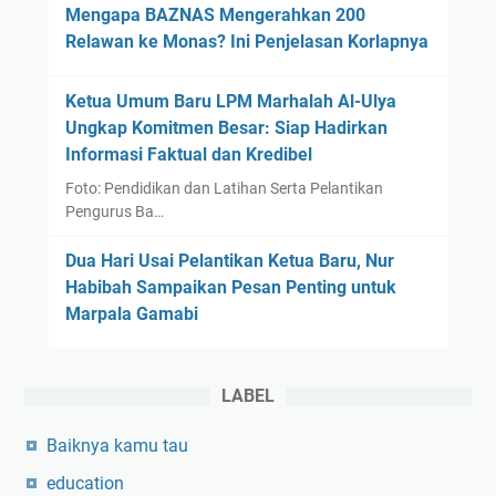
Mengapa BAZNAS Mengerahkan 200
n
Relawan ke Monas? Ini Penjelasan Korlapnya
u
l
Ketua Umum Baru LPM Marhalah Al-Ulya
i
Ungkap Komitmen Besar: Siap Hadirkan
s
Informasi Faktual dan Kredibel
B
a
Foto: Pendidikan dan Latihan Serta Pelantikan
g
Pengurus Ba…
i
Dua Hari Usai Pelantikan Ketua Baru, Nur
G
Habibah Sampaikan Pesan Penting untuk
e
Marpala Gamabi
n
e
r
a
LABEL
s
Baiknya kamu tau
i
M
education