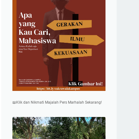
📖Klik dan Nikmati Majalah Pers Marhalah Sekarang!