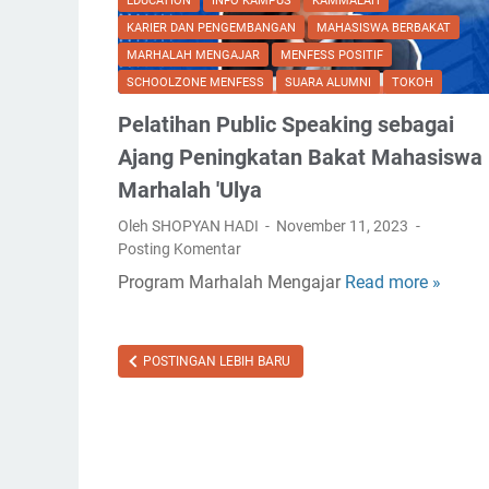
EDUCATION
INFO KAMPUS
KAMMALAH
KARIER DAN PENGEMBANGAN
MAHASISWA BERBAKAT
MARHALAH MENGAJAR
MENFESS POSITIF
SCHOOLZONE MENFESS
SUARA ALUMNI
TOKOH
Pelatihan Public Speaking sebagai
Ajang Peningkatan Bakat Mahasiswa
Marhalah 'Ulya
Oleh SHOPYAN HADI
November 11, 2023
Posting Komentar
Program Marhalah Mengajar
Read more »
P
e
l
a
POSTINGAN LEBIH BARU
t
i
h
a