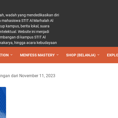
ah, wadah yang mendedikasikan diri
a mahasiswa STIT Al Marhalah Al
p kampus, berita lokal, suara
elektual. Website ini menjadi
kembangan di kampus STIT Al
 lokakarya, hingga acara kebudayaan
TION
MENFESS MASTERY
SHOP (BELANJA)
EXPL
ngan dari November 11, 2023