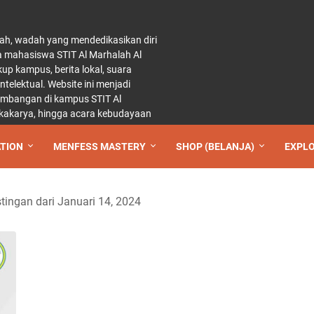
ah, wadah yang mendedikasikan diri
a mahasiswa STIT Al Marhalah Al
p kampus, berita lokal, suara
elektual. Website ini menjadi
kembangan di kampus STIT Al
 lokakarya, hingga acara kebudayaan
TION
MENFESS MASTERY
SHOP (BELANJA)
EXPL
ingan dari Januari 14, 2024