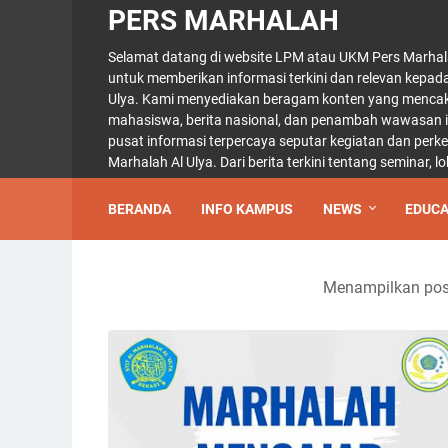
PERS MARHALAH
Selamat datang di website LPM atau UKM Pers Marhal
untuk memberikan informasi terkini dan relevan kepad
Ulya. Kami menyediakan beragam konten yang mencaku
mahasiswa, berita nasional, dan penambah wawasan int
pusat informasi terpercaya seputar kegiatan dan per
Marhalah Al Ulya. Dari berita terkini tentang seminar,
BERANDA
INFO KAMPUS
NEWS
EDUCA
Menampilkan post