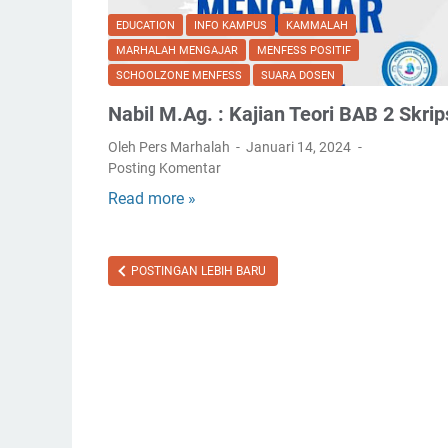
EDUCATION
INFO KAMPUS
KAMMALAH
MARHALAH MENGAJAR
MENFESS POSITIF
SCHOOLZONE MENFESS
SUARA DOSEN
Nabil M.Ag. : Kajian Teori BAB 2 Skrip
Oleh Pers Marhalah
Januari 14, 2024
Posting Komentar
Read more »
N
a
b
i
POSTINGAN LEBIH BARU
l
M
.
A
g
.
: