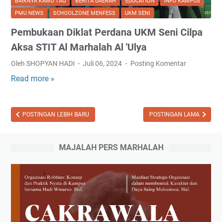
BAIKNYA KAMU TAU
BERITA DAERAH
EDUCATION
INFO KAMPUS
s
w
PMU NEWS
SCHOOLZONE MENFESS
UKM SENI
i
a
"
Pembukaan Diklat Perdana UKM Seni Cilpa
t
i
Aksa STIT Al Marhalah Al 'Ulya
:
Oleh SHOPYAN HADI
Juli 06, 2024
Posting Komentar
S
Read more »
P
e
e
j
m
a
b
POSTINGAN LEBIH BARU
POSTINGAN LAMA
r
u
a
k
h
MAJALAH PERS MARHALAH
a
K
a
e
n
s
D
e
i
n
k
i