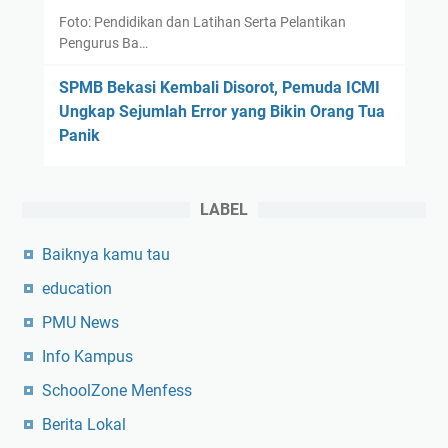
a
Foto: Pendidikan dan Latihan Serta Pelantikan
h
Pengurus Ba…
A
SPMB Bekasi Kembali Disorot, Pemuda ICMI
l
Ungkap Sejumlah Error yang Bikin Orang Tua
'
Panik
U
l
y
a
LABEL
Baiknya kamu tau
education
PMU News
Info Kampus
SchoolZone Menfess
Berita Lokal