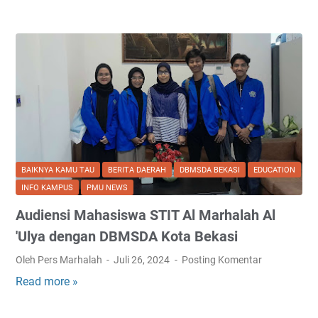
a
k
H
a
d
i
W
i
n
a
BAIKNYA KAMU TAU
BERITA DAERAH
DBMSDA BEKASI
EDUCATION
r
INFO KAMPUS
PMU NEWS
n
Audiensi Mahasiswa STIT Al Marhalah Al
o
:
'Ulya dengan DBMSDA Kota Bekasi
D
Oleh Pers Marhalah
Juli 26, 2024
Posting Komentar
o
Read more »
A
s
u
e
d
n