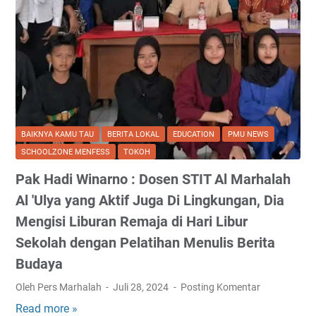
BAIKNYA KAMU TAU
BERITA LOKAL
EDUCATION
PMU NEWS
SCHOOLZONE MENFESS
TOKOH
Pak Hadi Winarno : Dosen STIT Al Marhalah
Al 'Ulya yang Aktif Juga Di Lingkungan, Dia
Mengisi Liburan Remaja di Hari Libur
Sekolah dengan Pelatihan Menulis Berita
Budaya
Oleh Pers Marhalah
Juli 28, 2024
Posting Komentar
Read more »
P