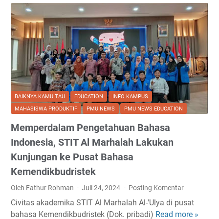
i
S
e
T
n
I
s
T
i
A
M
l
a
M
h
a
BAIKNYA KAMU TAU
EDUCATION
INFO KAMPUS
a
r
MAHASISWA PRODUKTIF
PMU NEWS
PMU NEWS EDUCATION
s
h
Memperdalam Pengetahuan Bahasa
i
a
s
l
Indonesia, STIT Al Marhalah Lakukan
w
a
Kunjungan ke Pusat Bahasa
a
h
Kemendikbudristek
S
A
T
l
Oleh Fathur Rohman
Juli 24, 2024
Posting Komentar
I
'
Civitas akademika STIT Al Marhalah Al-'Ulya di pusat
T
U
bahasa Kemendikbudristek (Dok. pribadi)
Read more »
M