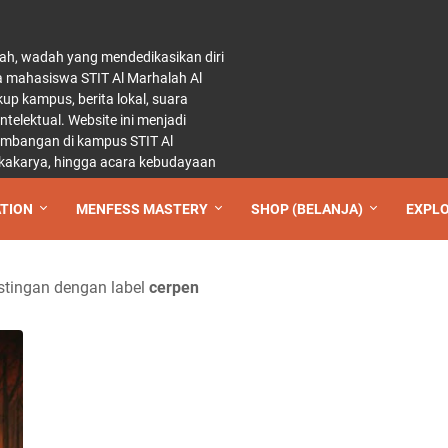
ah, wadah yang mendedikasikan diri
a mahasiswa STIT Al Marhalah Al
p kampus, berita lokal, suara
elektual. Website ini menjadi
kembangan di kampus STIT Al
 lokakarya, hingga acara kebudayaan
TION
MENFESS MASTERY
SHOP (BELANJA)
EXPL
tingan dengan label
cerpen