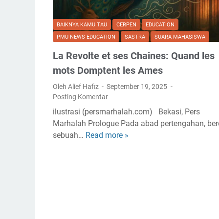
BAIKNYA KAMU TAU
CERPEN
EDUCATION
PMU NEWS EDUCATION
SASTRA
SUARA MAHASISWA
La Revolte et ses Chaines: Quand les
mots Domptent les Ames
Oleh Alief Hafiz
September 19, 2025
Posting Komentar
ilustrasi (persmarhalah.com) Bekasi, Pers
Marhalah Prologue Pada abad pertengahan, berd
sebuah…
Read more »
L
a
R
e
v
o
l
t