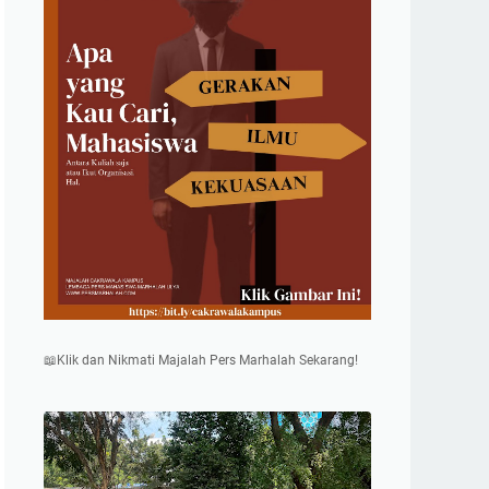
📖Klik dan Nikmati Majalah Pers Marhalah Sekarang!