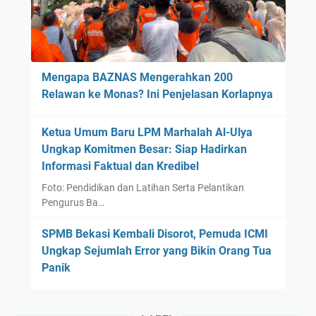
m
i
M
a
Mengapa BAZNAS Mengerahkan 200
t
Relawan ke Monas? Ini Penjelasan Korlapnya
a
K
Ketua Umum Baru LPM Marhalah Al-Ulya
u
Ungkap Komitmen Besar: Siap Hadirkan
l
Informasi Faktual dan Kredibel
i
a
Foto: Pendidikan dan Latihan Serta Pelantikan
h
Pengurus Ba…
u
SPMB Bekasi Kembali Disorot, Pemuda ICMI
n
Ungkap Sejumlah Error yang Bikin Orang Tua
t
Panik
u
k
M