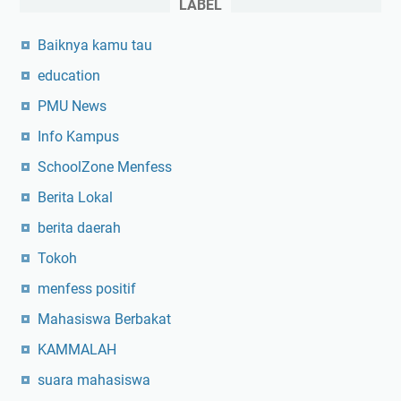
e
LABEL
m
Baiknya kamu tau
b
u
education
a
PMU News
t
S
Info Kampus
k
SchoolZone Menfess
r
i
Berita Lokal
p
berita daerah
s
Tokoh
i
?
menfess positif
Mahasiswa Berbakat
KAMMALAH
suara mahasiswa