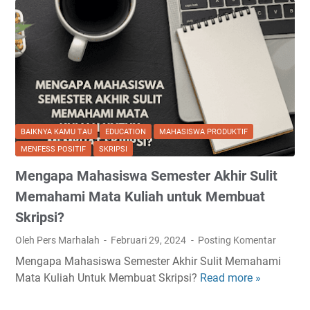
BAIKNYA KAMU TAU
EDUCATION
MAHASISWA PRODUKTIF
MENFESS POSITIF
SKRIPSI
Mengapa Mahasiswa Semester Akhir Sulit
Memahami Mata Kuliah untuk Membuat
Skripsi?
Oleh Pers Marhalah
Februari 29, 2024
Posting Komentar
Mengapa Mahasiswa Semester Akhir Sulit Memahami
Mata Kuliah Untuk Membuat Skripsi?
Read more »
M
e