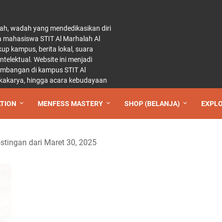
ah, wadah yang mendedikasikan diri
a mahasiswa STIT Al Marhalah Al
p kampus, berita lokal, suara
elektual. Website ini menjadi
kembangan di kampus STIT Al
 lokakarya, hingga acara kebudayaan
TION
MENFESS MASTERY
SHOP (BELANJA)
EXPL
tingan dari Maret 30, 2025