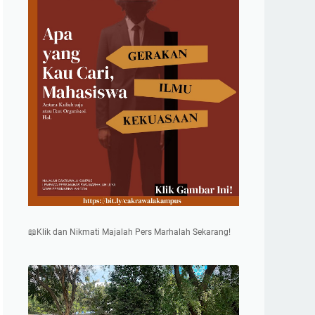
📖Klik dan Nikmati Majalah Pers Marhalah Sekarang!