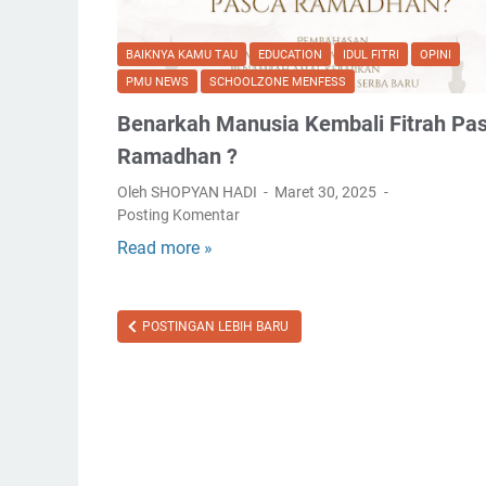
BAIKNYA KAMU TAU
EDUCATION
IDUL FITRI
OPINI
PMU NEWS
SCHOOLZONE MENFESS
Benarkah Manusia Kembali Fitrah Pa
Ramadhan ?
Oleh SHOPYAN HADI
Maret 30, 2025
Posting Komentar
Read more »
B
e
n
a
POSTINGAN LEBIH BARU
r
k
a
h
M
a