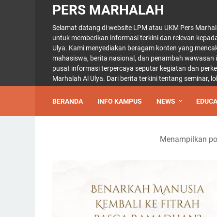
PERS MARHALAH
Selamat datang di website LPM atau UKM Pers Marhal
untuk memberikan informasi terkini dan relevan kepad
Ulya. Kami menyediakan beragam konten yang mencaku
mahasiswa, berita nasional, dan penambah wawasan int
pusat informasi terpercaya seputar kegiatan dan per
Marhalah Al Ulya. Dari berita terkini tentang seminar,
BERANDA
INFO KAMPUS
NEWS
EDUCA
Menampilkan pos