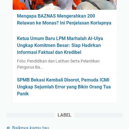
r
h
Mengapa BAZNAS Mengerahkan 200
a
Relawan ke Monas? Ini Penjelasan Korlapnya
l
a
Ketua Umum Baru LPM Marhalah Al-Ulya
h
Ungkap Komitmen Besar: Siap Hadirkan
'
Informasi Faktual dan Kredibel
U
l
Foto: Pendidikan dan Latihan Serta Pelantikan
y
Pengurus Ba…
a
SPMB Bekasi Kembali Disorot, Pemuda ICMI
Ungkap Sejumlah Error yang Bikin Orang Tua
Panik
LABEL
Baiknya kamu tau