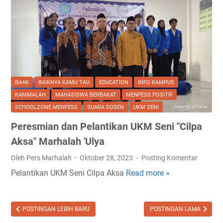
BAAK
BAIKNYA KAMU TAU
EDUCATION
INFO KAMPUS
KAMMALAH
MAHASISWA BERBAKAT
MENFESS POSITIF
SCHOOLZONE MENFESS
SUARA DOSEN
UKM SENI
Peresmian dan Pelantikan UKM Seni "Cilpa
Aksa" Marhalah 'Ulya
Oleh Pers Marhalah
Oktober 28, 2023
Posting Komentar
Pelantikan UKM Seni Cilpa Aksa
Read more »
P
e
r
e
POSTINGAN LEBIH BARU
POSTINGAN LAMA
s