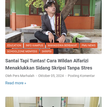
EDUCATION
INFO KAMPUS
MAHASISWA BERBAKAT
PMU NEWS
SCHOOLZONE MENFESS
SKRIPSI
Santai Tapi Tuntas! Cara Wildan Alfarizi
Menaklukkan Sidang Skripsi Tanpa Stres
Oleh Pers Marhalah
Oktober 05, 2024
Posting Komentar
Read more »
S
a
n
t
a