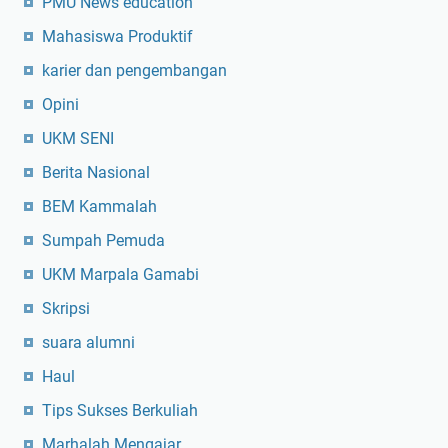
PMU News education
a
Mahasiswa Produktif
s
karier dan pengembangan
Opini
UKM SENI
Berita Nasional
BEM Kammalah
Sumpah Pemuda
UKM Marpala Gamabi
Skripsi
suara alumni
Haul
Tips Sukses Berkuliah
Marhalah Mengajar