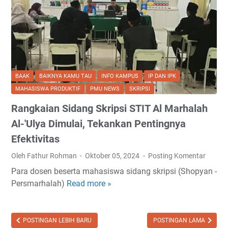
i
T
a
p
i
T
BAAK
BAIKNYA KAMU TAU
INFO KAMPUS
IP DAN IPK
u
MAHASISWA PRODUKTIF
PMU NEWS
SKRIPSI
n
Rangkaian Sidang Skripsi STIT Al Marhalah
t
a
Al-'Ulya Dimulai, Tekankan Pentingnya
s
Efektivitas
!
Oleh Fathur Rohman
Oktober 05, 2024
Posting Komentar
C
a
Para dosen beserta mahasiswa sidang skripsi (Shopyan -
r
Persmarhalah)
Read more »
R
a
a
W
n
i
g
POSTINGAN LEBIH BARU
POSTINGAN LAMA