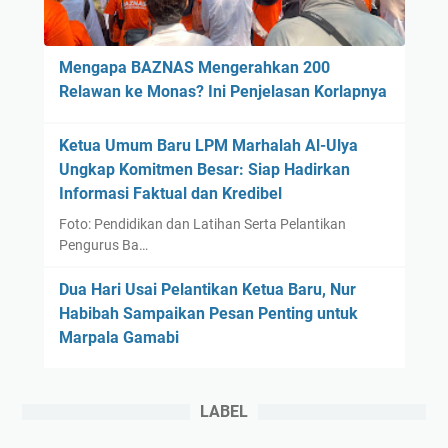
l
n
y
p
a
Mengapa BAZNAS Mengerahkan 200
a
D
Relawan ke Monas? Ini Penjelasan Korlapnya
S
i
t
m
r
Ketua Umum Baru LPM Marhalah Al-Ulya
u
e
Ungkap Komitmen Besar: Siap Hadirkan
l
s
Informasi Faktual dan Kredibel
a
i
Foto: Pendidikan dan Latihan Serta Pelantikan
,
Pengurus Ba…
T
Dua Hari Usai Pelantikan Ketua Baru, Nur
e
Habibah Sampaikan Pesan Penting untuk
k
Marpala Gamabi
a
n
k
a
LABEL
n