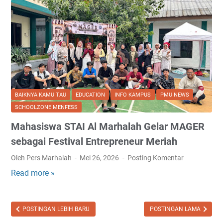
BAIKNYA KAMU TAU
EDUCATION
INFO KAMPUS
PMU NEWS
SCHOOLZONE MENFESS
Mahasiswa STAI Al Marhalah Gelar MAGER
sebagai Festival Entrepreneur Meriah
Oleh Pers Marhalah
Mei 26, 2026
Posting Komentar
Read more »
M
a
h
a
POSTINGAN LEBIH BARU
POSTINGAN LAMA
s