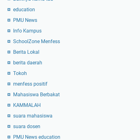
e
education
r
PMU News
i
a
Info Kampus
h
SchoolZone Menfess
Berita Lokal
berita daerah
Tokoh
menfess positif
Mahasiswa Berbakat
KAMMALAH
suara mahasiswa
suara dosen
PMU News education