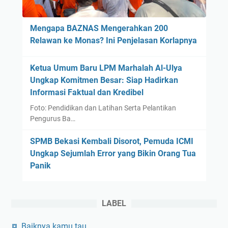
s
t
Mengapa BAZNAS Mengerahkan 200
i
Relawan ke Monas? Ini Penjelasan Korlapnya
v
a
Ketua Umum Baru LPM Marhalah Al-Ulya
l
Ungkap Komitmen Besar: Siap Hadirkan
E
Informasi Faktual dan Kredibel
n
t
Foto: Pendidikan dan Latihan Serta Pelantikan
r
Pengurus Ba…
e
SPMB Bekasi Kembali Disorot, Pemuda ICMI
p
Ungkap Sejumlah Error yang Bikin Orang Tua
r
Panik
e
n
e
u
LABEL
r
Baiknya kamu tau
M