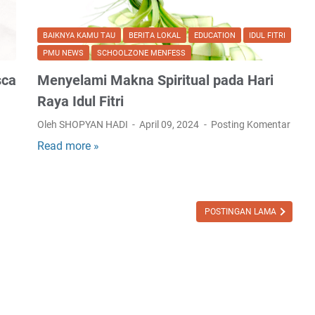
BAIKNYA KAMU TAU
BERITA LOKAL
EDUCATION
IDUL FITRI
PMU NEWS
SCHOOLZONE MENFESS
sca
Menyelami Makna Spiritual pada Hari
Raya Idul Fitri
Oleh SHOPYAN HADI
April 09, 2024
Posting Komentar
Read more »
M
e
n
y
POSTINGAN LAMA
e
l
a
m
i
M