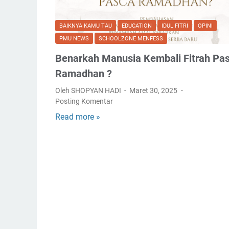
BAIKNYA KAMU TAU
EDUCATION
IDUL FITRI
OPINI
PMU NEWS
SCHOOLZONE MENFESS
Benarkah Manusia Kembali Fitrah Pa
Ramadhan ?
Oleh SHOPYAN HADI
Maret 30, 2025
Posting Komentar
Read more »
B
e
n
a
r
k
a
h
M
a