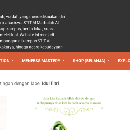
ah, wadah yang mendedikasikan diri
a mahasiswa STIT Al Marhalah Al
p kampus, berita lokal, suara
elektual. Website ini menjadi
kembangan di kampus STIT Al
 lokakarya, hingga acara kebudayaan
TION
MENFESS MASTERY
SHOP (BELANJA)
EXPL
tingan dengan label
Idul Fitri