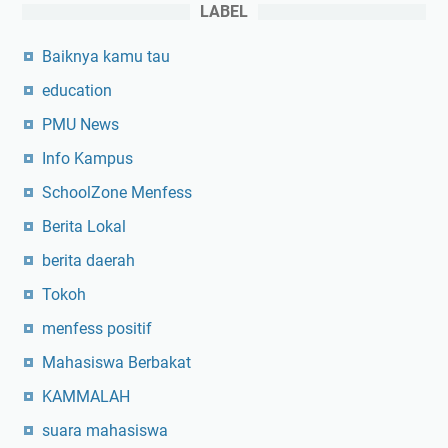
I
LABEL
t
Baiknya kamu tau
u
K
education
e
PMU News
a
r
Info Kampus
i
SchoolZone Menfess
f
a
Berita Lokal
n
berita daerah
L
Tokoh
o
k
menfess positif
a
Mahasiswa Berbakat
l
K
KAMMALAH
i
suara mahasiswa
t