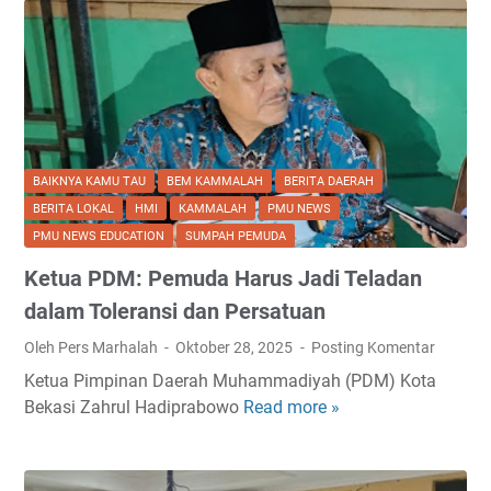
BAIKNYA KAMU TAU
BEM KAMMALAH
BERITA DAERAH
BERITA LOKAL
HMI
KAMMALAH
PMU NEWS
PMU NEWS EDUCATION
SUMPAH PEMUDA
Ketua PDM: Pemuda Harus Jadi Teladan
dalam Toleransi dan Persatuan
Oleh Pers Marhalah
Oktober 28, 2025
Posting Komentar
Ketua Pimpinan Daerah Muhammadiyah (PDM) Kota
Bekasi Zahrul Hadiprabowo
Read more »
K
e
t
u