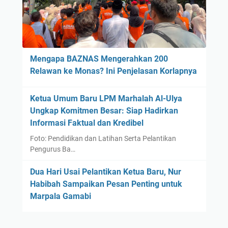
B
e
k
a
s
Mengapa BAZNAS Mengerahkan 200
i
Relawan ke Monas? Ini Penjelasan Korlapnya
?
J
Ketua Umum Baru LPM Marhalah Al-Ulya
u
Ungkap Komitmen Besar: Siap Hadirkan
s
Informasi Faktual dan Kredibel
t
r
Foto: Pendidikan dan Latihan Serta Pelantikan
u
Pengurus Ba…
R
Dua Hari Usai Pelantikan Ketua Baru, Nur
e
Habibah Sampaikan Pesan Penting untuk
m
Marpala Gamabi
b
u
k