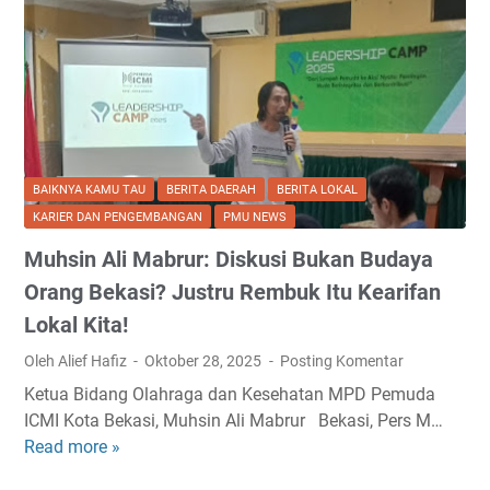
a
P
D
M
:
P
e
BAIKNYA KAMU TAU
BERITA DAERAH
BERITA LOKAL
m
KARIER DAN PENGEMBANGAN
PMU NEWS
u
Muhsin Ali Mabrur: Diskusi Bukan Budaya
d
a
Orang Bekasi? Justru Rembuk Itu Kearifan
H
Lokal Kita!
a
Oleh Alief Hafiz
Oktober 28, 2025
Posting Komentar
r
u
Ketua Bidang Olahraga dan Kesehatan MPD Pemuda
s
ICMI Kota Bekasi, Muhsin Ali Mabrur Bekasi, Pers M…
J
Read more »
M
a
u