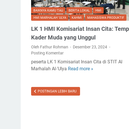
a
y
BAIKNYA KAMU TAU
BERITA LOKAL
HMI
a
HMI MARHALAH 'ULYA
KAHMI
MAHASISWA PRODUKTIF
t
LK 1 HMI Komisariat Insan Cita: Tem
:
K
Kader Muda yang Unggul
e
Oleh Fathur Rohman
Desember 23, 2024
b
Posting Komentar
i
peserta LK 1 Komisariat Insan Cita di STIT Al
j
Marhalah Al-'Ulya
Read more »
L
a
K
k
1
a
H
n
POSTINGAN LEBIH BARU
M
K
I
o
K
n
o
t
m
r