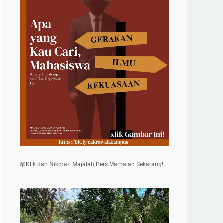
📖Klik dan Nikmati Majalah Pers Marhalah Sekarang!