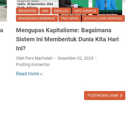
n
s
EDUCATION
HMI
IDEOLOGI
INFO KAMPUS
p
MAHASISWA BERBAKAT
PMU NEWS
SCHOOLZONE MENFESS
i
pa
Mengupas Kapitalisme: Bagaimana
r
a
Sistem Ini Membentuk Dunia Kita Hari
t
Ini?
i
Oleh Pers Marhalah
Desember 02, 2024
f
Posting Komentar
:
S
Read more »
M
e
e
m
n
a
g
POSTINGAN LAMA
n
u
g
p
a
a
t
s
Z
K