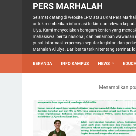
PERS MARHALAH
Selamat datang di website LPM atau UKM Pers Marhal
untuk memberikan informasi terkini dan relevan kepad
Ulya. Kami menyediakan beragam konten yang mencaku
mahasiswa, berita nasional, dan penambah wawasan int
pusat informasi terpercaya seputar kegiatan dan per
Marhalah Al Ulya. Dari berita terkini tentang seminar,
BERANDA
INFO KAMPUS
NEWS
EDUCA
Menampilkan pos