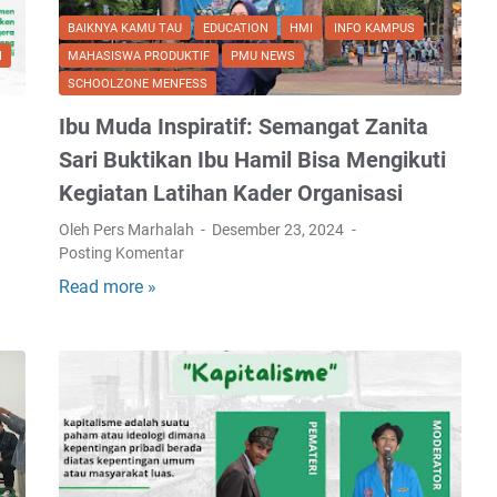
BAIKNYA KAMU TAU
EDUCATION
HMI
INFO KAMPUS
I
MAHASISWA PRODUKTIF
PMU NEWS
SCHOOLZONE MENFESS
Ibu Muda Inspiratif: Semangat Zanita
Sari Buktikan Ibu Hamil Bisa Mengikuti
Kegiatan Latihan Kader Organisasi
Oleh Pers Marhalah
Desember 23, 2024
Posting Komentar
Read more »
I
b
u
M
u
d
a
I