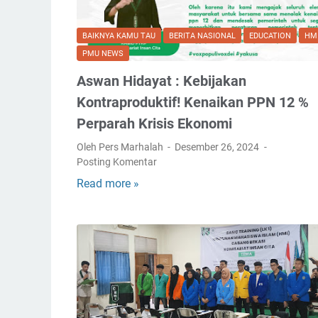
BAIKNYA KAMU TAU
BERITA NASIONAL
EDUCATION
HM
PMU NEWS
Aswan Hidayat : Kebijakan
Kontraproduktif! Kenaikan PPN 12 %
Perparah Krisis Ekonomi
Oleh Pers Marhalah
Desember 26, 2024
Posting Komentar
Read more »
A
s
w
a
n
H
i
d