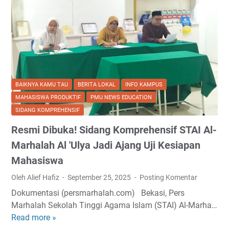
BAIKNYA KAMU TAU
BERITA LOKAL
INFO KAMPUS
MAHASISWA PRODUKTIF
PMU NEWS EDUCATION
SIDANG KOMPREHENSIF
Resmi Dibuka! Sidang Komprehensif STAI Al-
Marhalah Al 'Ulya Jadi Ajang Uji Kesiapan
Mahasiswa
Oleh Alief Hafiz
September 25, 2025
Posting Komentar
Dokumentasi (persmarhalah.com) Bekasi, Pers
Marhalah Sekolah Tinggi Agama Islam (STAI) Al-Marha…
Read more »
R