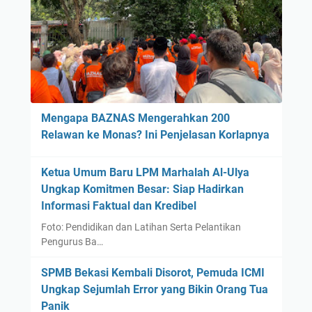
j
a
a
n
n
g
g
a
U
n
j
y
i
a
Mengapa BAZNAS Mengerahkan 200
K
n
Relawan ke Monas? Ini Penjelasan Korlapnya
e
g
s
K
i
Ketua Umum Baru LPM Marhalah Al-Ulya
e
a
Ungkap Komitmen Besar: Siap Hadirkan
r
p
Informasi Faktual dan Kredibel
a
a
p
Foto: Pendidikan dan Latihan Serta Pelantikan
n
D
Pengurus Ba…
M
i
a
SPMB Bekasi Kembali Disorot, Pemuda ICMI
r
h
Ungkap Sejumlah Error yang Bikin Orang Tua
a
a
Panik
s