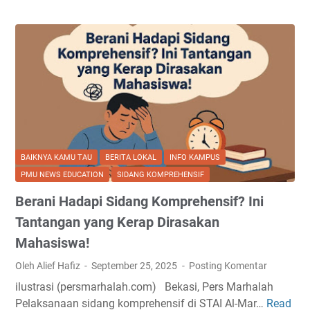
e
s
m
i
D
i
b
u
k
a
BAIKNYA KAMU TAU
BERITA LOKAL
INFO KAMPUS
!
PMU NEWS EDUCATION
SIDANG KOMPREHENSIF
S
Berani Hadapi Sidang Komprehensif? Ini
i
d
Tantangan yang Kerap Dirasakan
a
Mahasiswa!
n
Oleh Alief Hafiz
September 25, 2025
Posting Komentar
g
K
ilustrasi (persmarhalah.com) Bekasi, Pers Marhalah
o
Pelaksanaan sidang komprehensif di STAI Al-Mar…
Read
B