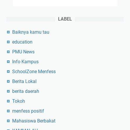
s
a
i
k
s
a
LABEL
w
n
a
Baiknya kamu tau
M
a
education
h
PMU News
a
s
Info Kampus
i
SchoolZone Menfess
s
w
Berita Lokal
a
berita daerah
!
Tokoh
menfess positif
Mahasiswa Berbakat