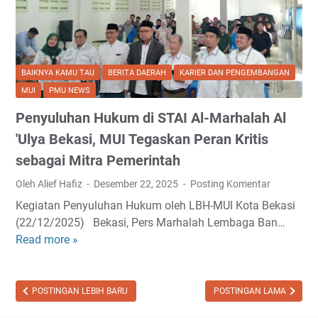
B
d
e
d
e
a
I
J
k
l
n
u
a
a
i
p
BAIKNYA KAMU TAU
BERITA DAERAH
KARIER DAN PENGEMBANGAN
s
m
B
r
MUI
PMU NEWS
i
M
e
i
e
Penyuluhan Hukum di STAI Al-Marhalah Al
r
:
m
a
P
'Ulya Bekasi, MUI Tegaskan Peran Kritis
b
n
e
sebagai Mitra Pemerintah
e
i
n
n
Oleh Alief Hafiz
Desember 22, 2025
Posting Komentar
M
t
t
e
i
Kegiatan Penyuluhan Hukum oleh LBH-MUI Kota Bekasi
u
m
n
(22/12/2025) Bekasi, Pers Marhalah Lembaga Ban…
k
b
g
Read more »
P
P
u
n
e
o
k
y
n
l
t
a
y
POSTINGAN LEBIH BARU
POSTINGAN LAMA
a
i
M
u