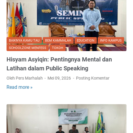
BAIKNYA KAMU TAU
BEM KAMMALAH
EDUCATION
INFO KAMPUS
SCHOOLZONE MENFESS
TOKOH
Hisyam Asyiqin: Pentingnya Mental dan
Latihan dalam Public Speaking
Oleh Pers Marhalah
Mei 09, 2026
Posting Komentar
Read more »
H
i
s
y
a
m
A