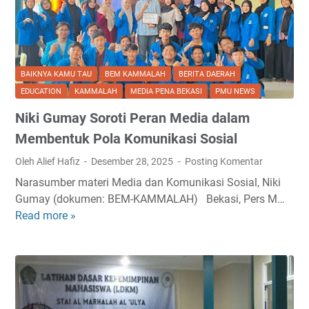
a
i
M
A
c
e
k
a
r
s
r
a
a
a
BAIKNYA KAMU TAU
BEM KAMMALAH
BERITA DAERAH
w
K
I
EDUCATION
KAMMALAH
MEDIA PENA BEKASI
PMU NEWS
a
e
n
t
d
Niki Gumay Soroti Peran Media dalam
t
A
u
e
Membentuk Pola Komunikasi Sosial
l
a
g
Oleh Alief Hafiz
Desember 28, 2025
Posting Komentar
a
d
r
m
i
Narasumber materi Media dan Komunikasi Sosial, Niki
i
d
P
Gumay (dokumen: BEM-KAMMALAH) Bekasi, Pers M…
t
a
o
Read more »
N
a
n
n
i
s
O
p
k
,
r
e
i
T
g
s
G
a
a
A
u
p