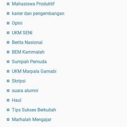
Mahasiswa Produktif
P
e
karier dan pengembangan
m
Opini
e
r
UKM SENI
i
Berita Nasional
n
BEM Kammalah
t
a
Sumpah Pemuda
h
UKM Marpala Gamabi
Skripsi
suara alumni
Haul
Tips Sukses Berkuliah
Marhalah Mengajar