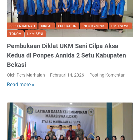
r
n
p
t
a
a
l
BERITA DAERAH
DIKLAT
EDUCATION
INFO KAMPUS
PMU NEWS
l
a
TOKOH
UKM SENI
d
G
a
Pembukaan Diklat UKM Seni Cilpa Aksa
a
n
m
Kedua di Ponpes Annida 2 Setu Kabupaten
L
a
Bekasi
a
b
t
Oleh Pers Marhalah
Februari 14, 2026
Posting Komentar
i
i
I
Read more »
P
h
I
e
a
,
m
n
H
b
d
a
u
a
d
k
l
i
a
a
W
a