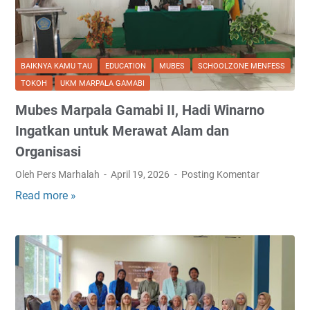
s
y
i
q
BAIKNYA KAMU TAU
EDUCATION
MUBES
SCHOOLZONE MENFESS
i
TOKOH
UKM MARPALA GAMABI
n
Mubes Marpala Gamabi II, Hadi Winarno
:
P
Ingatkan untuk Merawat Alam dan
e
Organisasi
n
Oleh Pers Marhalah
April 19, 2026
Posting Komentar
t
i
Read more »
M
n
u
g
b
n
e
y
s
a
M
M
a
e