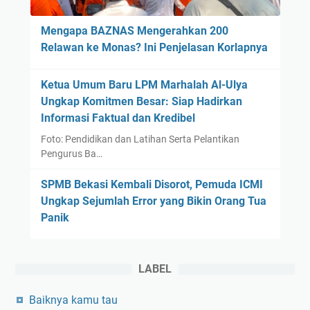
a
i
s
Mengapa BAZNAS Mengerahkan 200
c
i
Relawan ke Monas? Ini Penjelasan Korlapnya
R
,
e
M
l
Ketua Umum Baru LPM Marhalah Al-Ulya
U
a
Ungkap Komitmen Besar: Siap Hadirkan
I
t
Informasi Faktual dan Kredibel
T
i
e
Foto: Pendidikan dan Latihan Serta Pelantikan
o
g
Pengurus Ba…
n
a
s
SPMB Bekasi Kembali Disorot, Pemuda ICMI
s
h
Ungkap Sejumlah Error yang Bikin Orang Tua
k
i
Panik
a
p
n
P
e
LABEL
r
Baiknya kamu tau
a