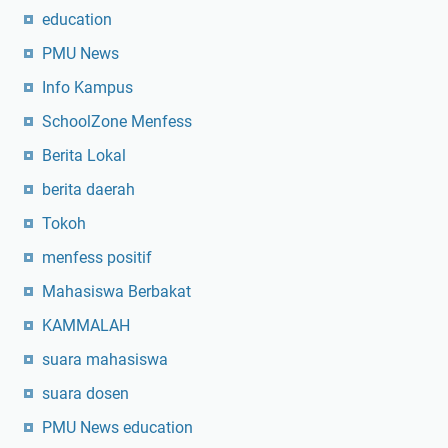
n
education
K
PMU News
r
i
Info Kampus
t
SchoolZone Menfess
i
s
Berita Lokal
s
berita daerah
e
Tokoh
b
a
menfess positif
g
Mahasiswa Berbakat
a
i
KAMMALAH
M
suara mahasiswa
i
suara dosen
t
r
PMU News education
a